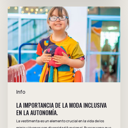
La
importancia
de
la
moda
inclusiva
en
la
autonomía.
Info
LA IMPORTANCIA DE LA MODA INCLUSIVA
EN LA AUTONOMÍA.
La vestimenta es un elemento crucial en la vida de los
minis y jóvenes con diversidad funcional. Buscar ropa que