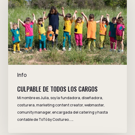
todos
los
cargos
Info
CULPABLE DE TODOS LOS CARGOS
Mi nombre es Julia, soy la fundadora, diseñadora,
costurera, marketing content creator, webmaster,
comunity manager, encargada del catering y hasta
contable de ToTó by Costureo...…