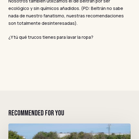
Nosotros también utilizamos el de Beltrán por ser
ecológico y sin químicos añadidos. (PD: Beltrán no sabe
nada de nuestro fanatismo, nuestras recomendaciones
son totalmente desinteresadas).
¿Y tú qué trucos tienes para lavar la ropa?
RECOMMENDED FOR YOU
Culpable
de