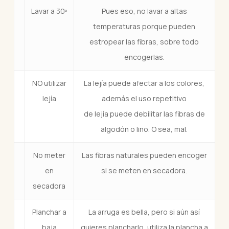
Lavar a 30º
Pues eso, no lavar a altas
temperaturas porque pueden
estropear las fibras, sobre todo
encogerlas.
NO utilizar
La lejía puede afectar a los colores,
lejía
además el uso repetitivo
de lejía puede debilitar las fibras de
algodón o lino. O sea, mal.
No meter
Las fibras naturales pueden encoger
en
si se meten en secadora.
secadora
Planchar a
La arruga es bella, pero si aún así
baja
quieres plancharlo, utiliza la plancha a