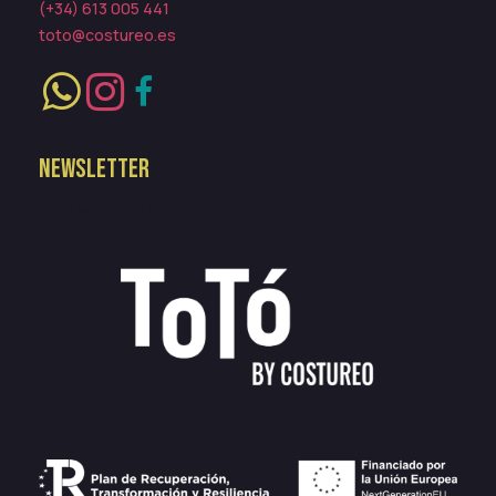
(+34) 613 005 441
toto@costureo.es
NEWSLETTER
[mc4wp_form id=80]