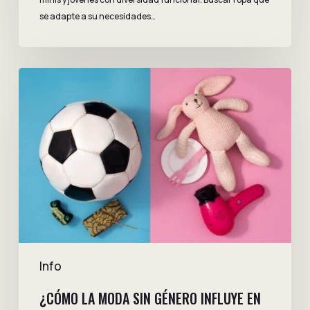
se adapte a su necesidades…
¿Cómo
la
moda
sin
género
influye
en
el
desarrollo
de
la
infancia?
Info
¿CÓMO LA MODA SIN GÉNERO INFLUYE EN