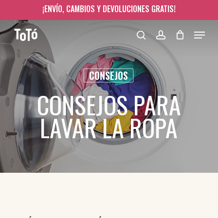
Skip
¡ENVÍO, CAMBIOS Y DEVOLUCIONES GRATIS!
to
Menu
main
content
search
account
CONSEJOS
CONSEJOS PARA
LAVAR LA ROPA