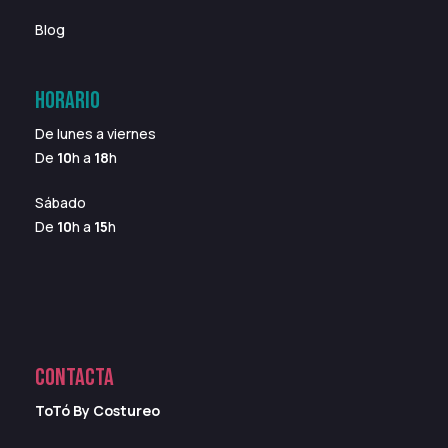
Blog
HORARIO
De lunes a viernes
De
10
h a
18
h
Sábado
De
10
h a
15
h
CONTACTA
ToTó By Costureo