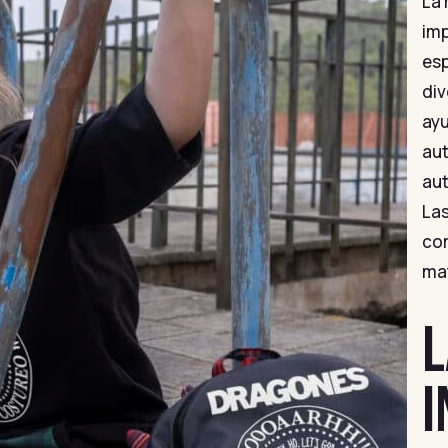
La 
imp
esp
div
ayu
aut
au
Las
com
mat
L
I