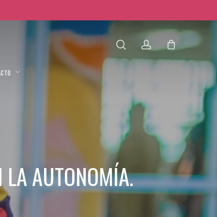
search
account
ACTO
N LA AUTONOMÍA.