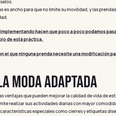
selos.
das es ancho para que no limite su movilidad, y las prend
dad.
 implementando hacen que poco a poco podamos pasa
pio de está práctica.
n el que ninguna prenda necesite una modificación par
 LA MODA ADAPTADA
 ventajas que pueden mejorar la calidad de vida de estxs
rmite realizar sus actividades diarias con mayor comodid
 características especiales como cierres y etiquetas dise