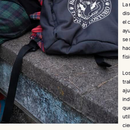
La 
dis
el 
ayu
se 
hac
fís
Lo
tra
aju
ind
que
uti
cie