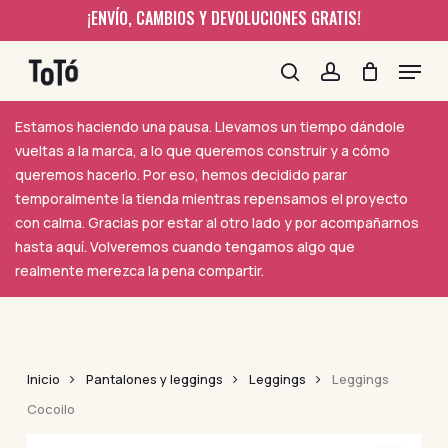
Skip
¡ENVÍO, CAMBIOS Y DEVOLUCIONES GRATIS!
to
Menu
main
content
search
account
Estamos haciendo una pausa. Llevamos un tiempo dándole
vueltas a la marca, a lo que queremos construir y a cómo
queremos hacerlo. Por eso, hemos decidido parar
temporalmente la tienda mientras repensamos el proyecto
con calma. Gracias por estar al otro lado y por acompañarnos
hasta aquí. Volveremos cuando tengamos algo que
realmente merezca la pena compartir.
Inicio
Pantalones y leggings
Leggings
Leggings
Cocoilo