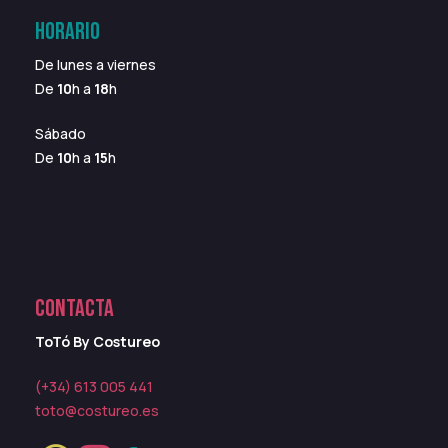
HORARIO
De lunes a viernes
De
10
h a
18
h
Sábado
De
10
h a
15
h
CONTACTA
ToTó By Costureo
(+34) 613 005 441
toto@costureo.es