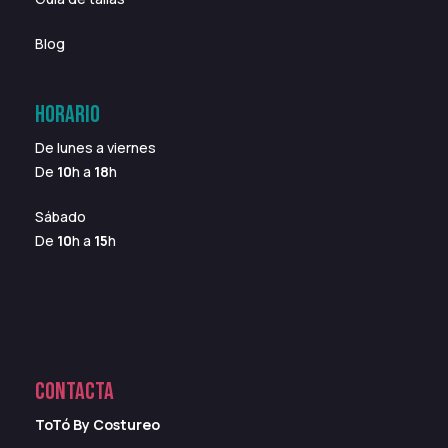
Blog
HORARIO
De lunes a viernes
De
10
h a
18
h
Sábado
De
10
h a
15
h
CONTACTA
ToTó By Costureo