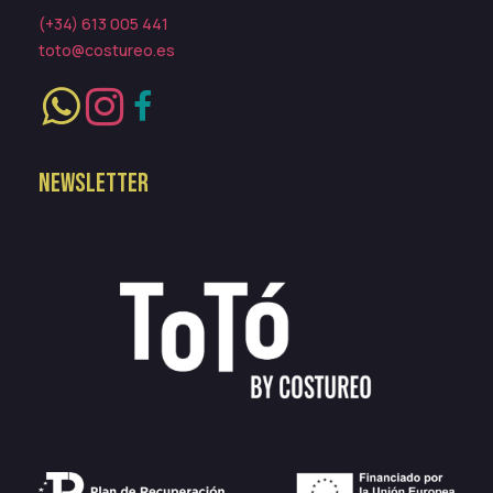
(+34) 613 005 441
toto@costureo.es
NEWSLETTER
[mc4wp_form id=80]