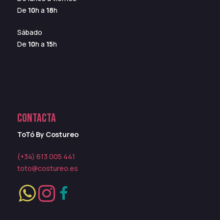
De
10
h a
18
h
Sábado
De
10
h a
15
h
CONTACTA
ToTó By Costureo
(+34) 613 005 441
toto@costureo.es