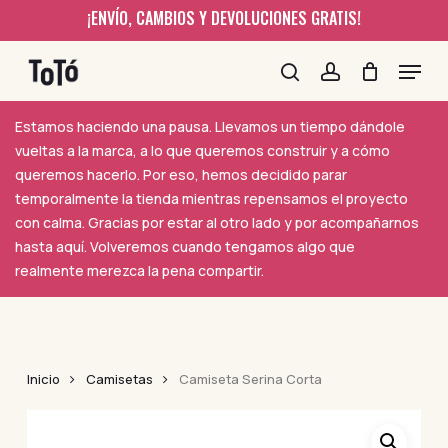
Skip
¡ENVÍO, CAMBIOS Y DEVOLUCIONES GRATIS!
to
Menu
main
content
search
account
Estamos haciendo una pausa. Llevamos un tiempo dándole
vueltas a la marca, a lo que queremos construir y a cómo
queremos hacerlo. Por eso, hemos decidido parar
temporalmente la tienda mientras repensamos el proyecto
con calma. Gracias por estar al otro lado y por acompañarnos
hasta aquí. Volveremos cuando tengamos algo que
realmente merezca la pena compartir.
Inicio
Camisetas
Camiseta Serina Corta