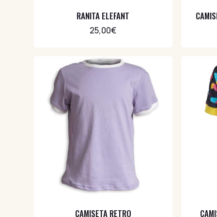
Chaquetas
3
RANITA ELEFANT
CAMIS
Complementos
25,00
€
11
Limitadas
7
Mini Punk
13
Miniminis
8
Otoño/Invierno
46
Pantalones y leggings
21
Evolutivos
7
Leggings
6
Shorts
6
Primavera/Verano
30
Baño
2
Sudaderas
15
CAMISETA RETRO
CAMI