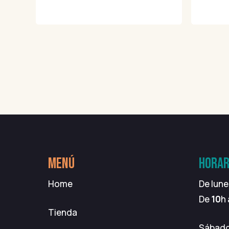
MENÚ
HORAR
Home
De lune
De
10
h
Tienda
Sábad