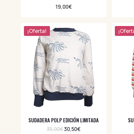
Vuelta al cole
3
19,00
€
¡Oferta!
¡Ofert
SUDADERA POLP EDICIÓN LIMITADA
SU
35,00
€
30,50
€