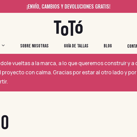
¡ENVÍO, CAMBIOS Y DEVOLUCIONES GRATIS!
SOBRE NOSOTRAS
GUÍA DE TALLAS
BLOG
CONT
ole vueltas a la marca, a lo que queremos construir y 
 proyecto con calma. Gracias por estar al otro lado y 
tir.
NO