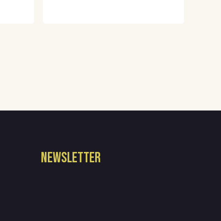
NEWSLETTER
[mc4wp_form id=80]