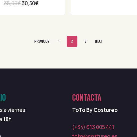
35,00
€
30,50
€
PREVIOUS
1
2
3
NEXT
IO
CONTACTA
s a viernes
ToTó By Costureo
 a
18
h
(+34) 613 005 441
o
toto@costureo.es