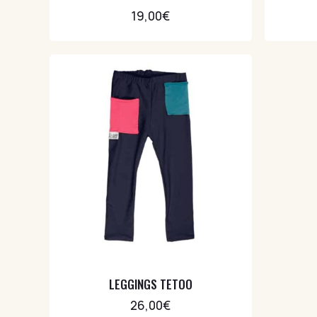
Vuelta al cole
3
19,00
€
LEGGINGS TETOO
26,00
€