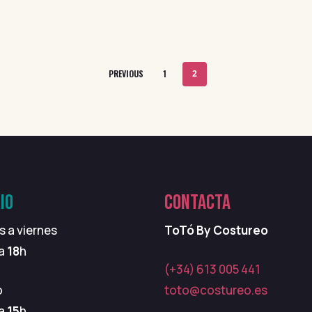
PREVIOUS
1
2
IO
CONTACTA
s a viernes
ToTó By Costureo
 a
18
h
(+34) 613 005 441
o
toto@costureo.es
 a
15
h