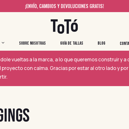
¡ENVÍO, CAMBIOS Y DEVOLUCIONES GRATIS!
SOBRE NOSOTRAS
GUÍA DE TALLAS
BLOG
CONT
ole vueltas a la marca, a lo que queremos construir y 
 proyecto con calma. Gracias por estar al otro lado y 
tir.
GINGS