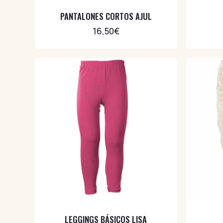
Chaquetas
3
PANTALONES CORTOS AJUL
Complementos
16,50
€
11
Limitadas
7
Mini Punk
13
Miniminis
8
Otoño/Invierno
46
Pantalones y leggings
21
Evolutivos
7
Leggings
6
Shorts
6
Primavera/Verano
30
Baño
2
Sudaderas
15
LEGGINGS BÁSICOS LISA