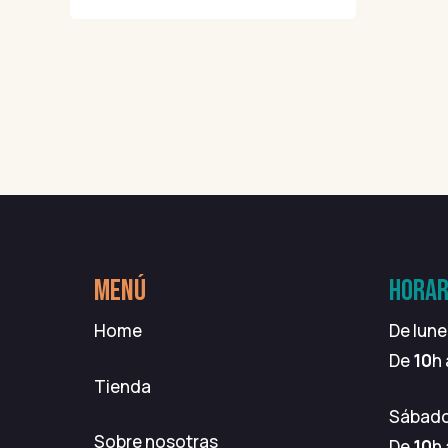
MENÚ
HORAR
Home
De lune
De
10
h
Tienda
Sábad
Sobre nosotras
De
10
h