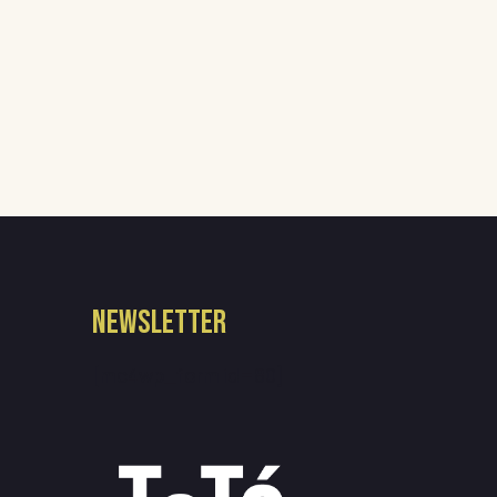
NEWSLETTER
[mc4wp_form id=80]