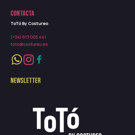
CONTACTA
ToTó By Costureo
(+34) 613 005 441
toto@costureo.es
NEWSLETTER
[mc4wp_form id=80]