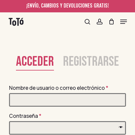
Skip
¡ENVÍO, CAMBIOS Y DEVOLUCIONES GRATIS!
to
Menu
main
content
search
account
ACCEDER
REGISTRARSE
Nombre de usuario o correo electrónico
*
Contraseña
*