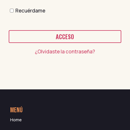
Recuérdame
ACCESO
¿Olvidaste la contraseña?
MENÚ
Home