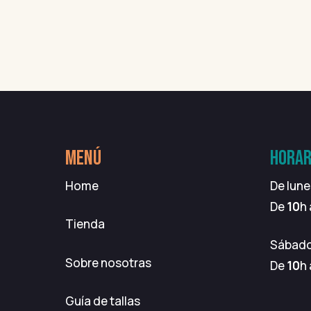
Vuelta al cole
3
MENÚ
HORAR
Home
De lune
De
10
h
Tienda
Sábad
Sobre nosotras
De
10
h
Guía de tallas