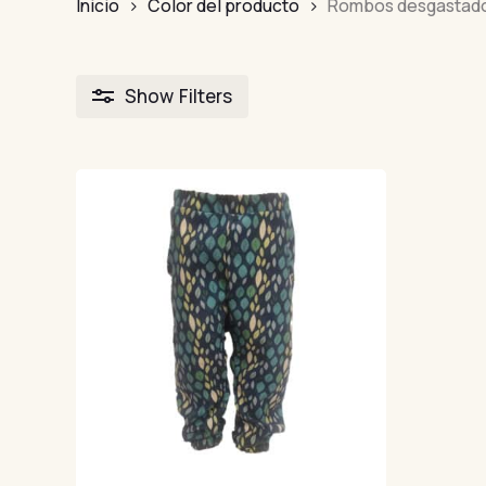
Inicio
Color del producto
Rombos desgastad
Show
Filters
FILTRAR POR
Precio
Precio
Precio:
30€
—
40€
FILTRAR
mínimo
máximo
PRODUCTOS
Adultos
9
Camisetas
25
Oversize
8