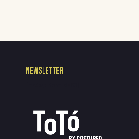
NEWSLETTER
[mc4wp_form id=80]