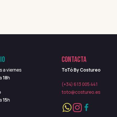
IO
CONTACTA
s a viernes
ToTó By Costureo
 a
18
h
(+34) 613 005 441
o
toto@costureo.es
 a
15
h