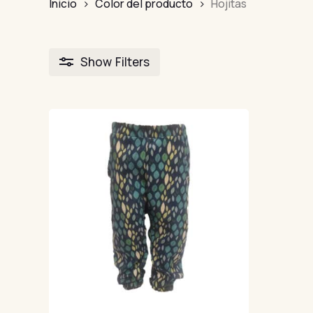
Inicio
Color del producto
Hojitas
Show
Filters
FILTRAR POR
Precio
Precio
Precio:
30€
—
40€
FILTRAR
mínimo
máximo
PRODUCTOS
Adultos
9
Camisetas
25
Oversize
8