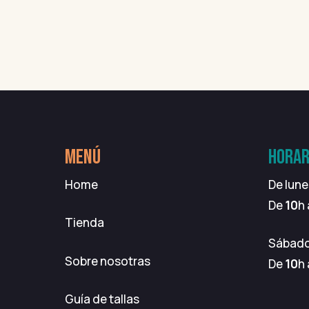
Vuelta al cole
3
MENÚ
HORAR
Home
De lune
De
10
h
Tienda
Sábad
Sobre nosotras
De
10
h
Guía de tallas