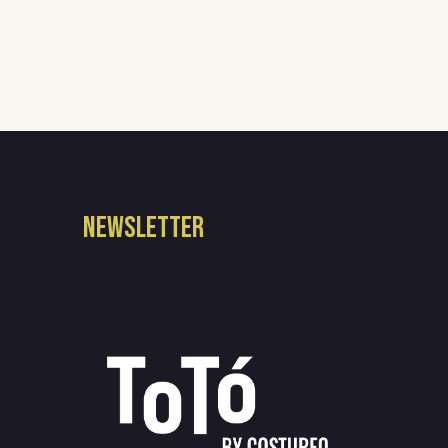
NEWSLETTER
[mc4wp_form id=80]