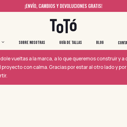
¡ENVÍO, CAMBIOS Y DEVOLUCIONES GRATIS!
SOBRE NOSOTRAS
GUÍA DE TALLAS
BLOG
CONT
ole vueltas a la marca, a lo que queremos construir y 
 proyecto con calma. Gracias por estar al otro lado y 
tir.