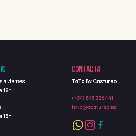
IO
CONTACTA
s a viernes
ToTó By Costureo
 a
18
h
(+34) 613 005 441
o
toto@costureo.es
 a
15
h