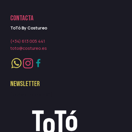
CONTACTA
ToTó By Costureo
(+34) 613 005 441
toto@costureo.es
NEWSLETTER
[mc4wp_form id=80]