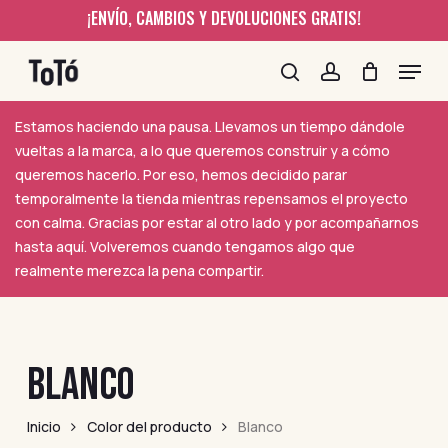
Skip
¡ENVÍO, CAMBIOS Y DEVOLUCIONES GRATIS!
to
Close
Menu
main
Filters
content
search
account
Estamos haciendo una pausa. Llevamos un tiempo dándole
vueltas a la marca, a lo que queremos construir y a cómo
queremos hacerlo. Por eso, hemos decidido parar
temporalmente la tienda mientras repensamos el proyecto
con calma. Gracias por estar al otro lado y por acompañarnos
hasta aquí. Volveremos cuando tengamos algo que
realmente merezca la pena compartir.
BLANCO
Inicio
Color del producto
Blanco