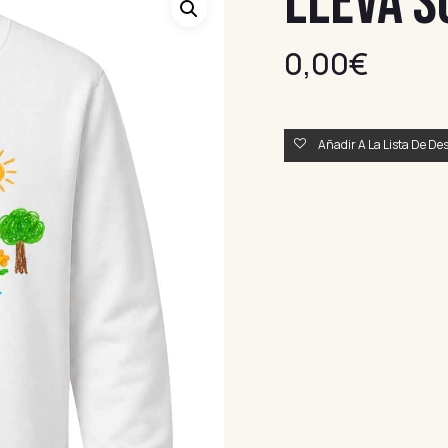
LLEVA S
0,00
€
Añadir A La Lista De De