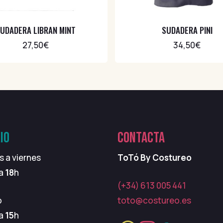
UDADERA LIBRAN MINT
SUDADERA PINI
27,50
€
34,50
€
IO
CONTACTA
s a viernes
ToTó By Costureo
 a
18
h
(+34) 613 005 441
o
toto@costureo.es
 a
15
h