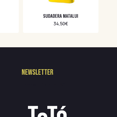
SUDADERA MATALUI
34,50
€
NEWSLETTER
[mc4wp_form id=80]