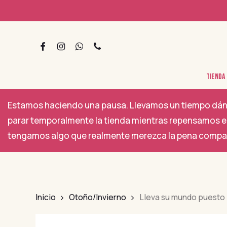
Skip
to
main
FACEBOOK
INSTAGRAM
WHATSAPP
PHONE
content
TIENDA
Hit enter to search or ESC to close
Estamos haciendo una pausa. Llevamos un tiempo dánd
parar temporalmente la tienda mientras repensamos el
tengamos algo que realmente merezca la pena compar
Inicio
Otoño/Invierno
Lleva su mundo puesto