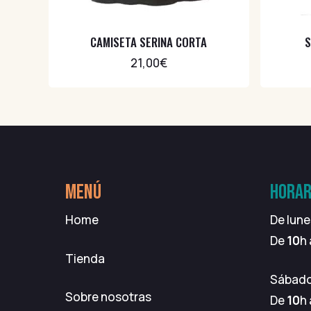
CAMISETA SERINA CORTA
S
21,00
€
MENÚ
HORAR
Home
De lune
De
10
h
Tienda
Sábad
Sobre nosotras
De
10
h