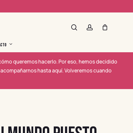
search
account
ACTO
a cómo queremos hacerlo. Por eso, hemos decidido
por acompañarnos hasta aquí. Volveremos cuando