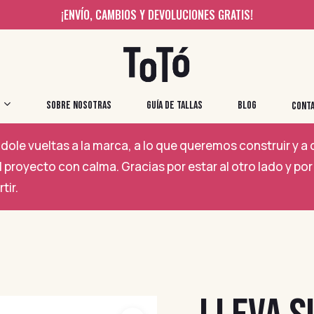
¡ENVÍO, CAMBIOS Y DEVOLUCIONES GRATIS!
SOBRE NOSOTRAS
GUÍA DE TALLAS
BLOG
CONT
ole vueltas a la marca, a lo que queremos construir y 
 proyecto con calma. Gracias por estar al otro lado y 
tir.