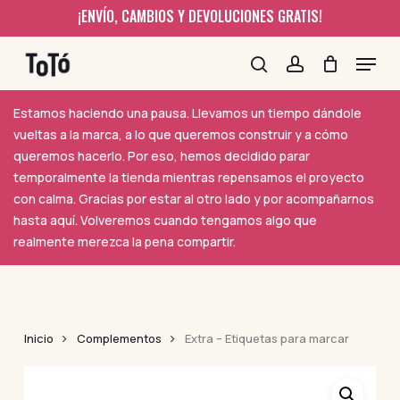
Skip
¡ENVÍO, CAMBIOS Y DEVOLUCIONES GRATIS!
to
Menu
main
content
search
account
Estamos haciendo una pausa. Llevamos un tiempo dándole
vueltas a la marca, a lo que queremos construir y a cómo
queremos hacerlo. Por eso, hemos decidido parar
temporalmente la tienda mientras repensamos el proyecto
con calma. Gracias por estar al otro lado y por acompañarnos
hasta aquí. Volveremos cuando tengamos algo que
realmente merezca la pena compartir.
Inicio
Complementos
Extra – Etiquetas para marcar