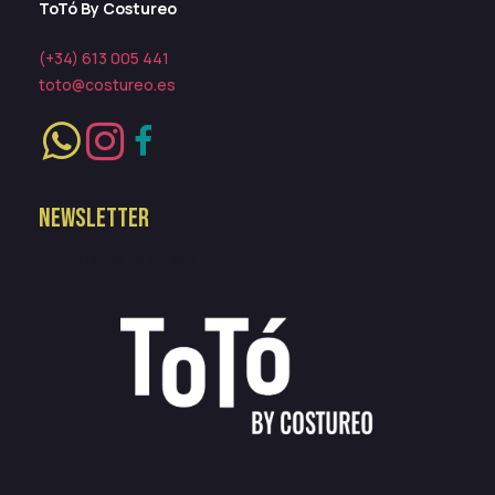
ToTó By Costureo
(+34) 613 005 441
toto@costureo.es
NEWSLETTER
[mc4wp_form id=80]