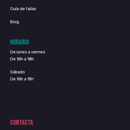
Guía de tallas
Blog
HORARIO
De lunes a viernes
De
10
h a
18
h
Sábado
De
10
h a
15
h
CONTACTA