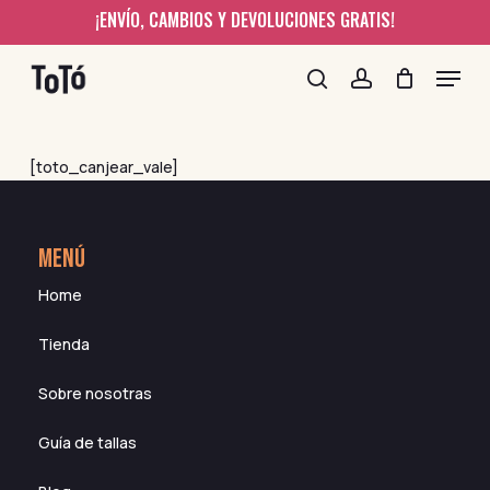
Skip
¡ENVÍO, CAMBIOS Y DEVOLUCIONES GRATIS!
to
Menu
main
content
search
account
[toto_canjear_vale]
MENÚ
Home
Tienda
Sobre nosotras
Guía de tallas