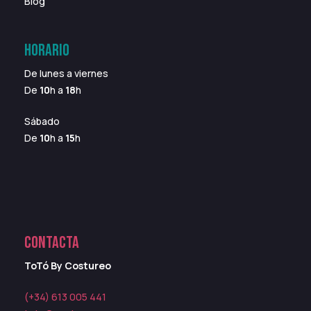
Blog
HORARIO
De lunes a viernes
De
10
h a
18
h
Sábado
De
10
h a
15
h
CONTACTA
ToTó By Costureo
(+34) 613 005 441