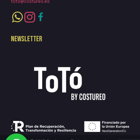
toto@costureo.es
NEWSLETTER
[mc4wp_form id=80]